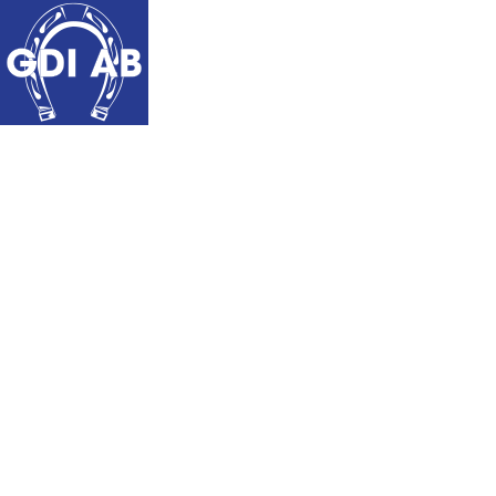
START
OM OSS
KÖPV