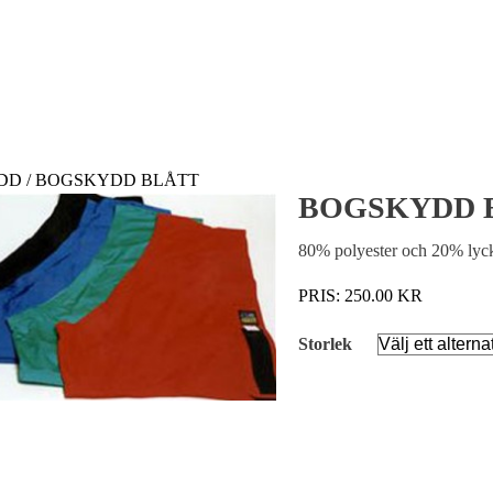
DD
/ BOGSKYDD BLÅTT
BOGSKYDD 
80% polyester och 20% lyckr
PRIS:
250.00
KR
Storlek